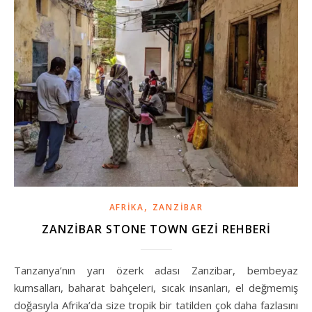
,
AFRIKA
ZANZIBAR
ZANZIBAR STONE TOWN GEZI REHBERI
Tanzanya’nın yarı özerk adası Zanzibar, bembeyaz
kumsalları, baharat bahçeleri, sıcak insanları, el değmemiş
doğasıyla Afrika’da size tropik bir tatilden çok daha fazlasını